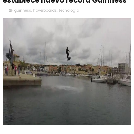
establece nuevo récord Guinness
guinness
,
hoverboards
,
tecnología