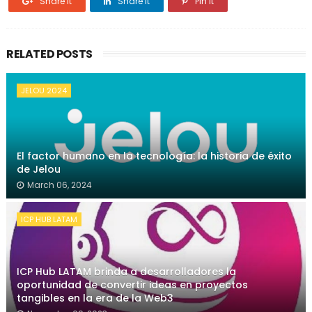
Share it
Share it
Pin it
RELATED POSTS
JELOU 2024
El factor humano en la tecnología: la historia de éxito
de Jelou
March 06, 2024
ICP HUB LATAM
ICP Hub LATAM brinda a desarrolladores la
oportunidad de convertir ideas en proyectos
tangibles en la era de la Web3