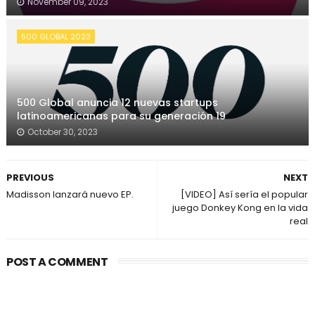
November 09, 2023
500 GLOBAL 2023
500 Global anuncia 12 nuevas startups
latinoamericanas para su generación 19
October 30, 2023
PREVIOUS
NEXT
Madisson lanzará nuevo EP.
[VIDEO] Así sería el popular
juego Donkey Kong en la vida
real
POST A COMMENT