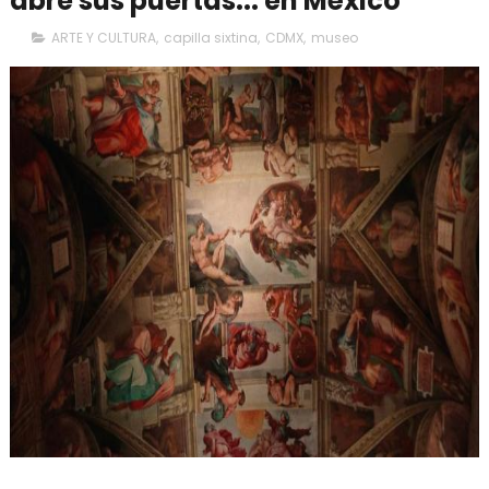
abre sus puertas... en México
ARTE Y CULTURA
,
capilla sixtina
,
CDMX
,
museo