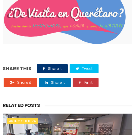
SHARE THIS
Share it
Tweet
Share it
Share it
Pin it
RELATED POSTS
ARTE Y CULTURA