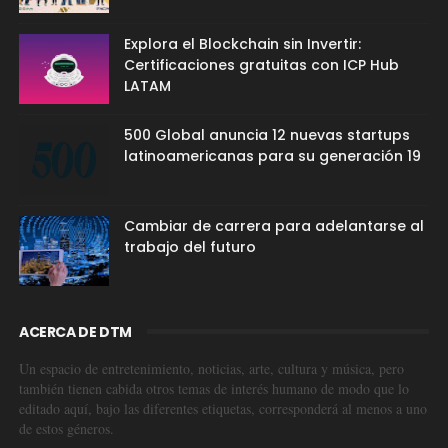
Explora el Blockchain sin Invertir:
Certificaciones gratuitas con ICP Hub
LATAM
500 Global anuncia 12 nuevas startups
latinoamericanas para su generación 19
Cambiar de carrera para adelantarse al
trabajo del futuro
ACERCA DE DTM
Un espacio de entretenimiento, noticias, arte, cultura y música, pero
también tienen cabida otros temas de interés humano de modo que lo
editado aquí, bajo las diferentes etiquetas, corresponderá al menos a uno
de estos géneros.