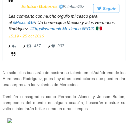
Esteban Gutierrez
✔
@EstebanGtz
Seguir
Les comparto con mucho orgullo mi casco para
el
#
MexicoGP
! Un homenaje a México y a los Hermanos
Rodríguez.
#
OrgullosamenteMexicano
#
EG21
15:19 - 25 oct 2016
437
4
907
9
3
0
7
7
R
m
e
e
No sólo ellos buscarán demostrar su talento en el Autódromo de los
t
g
Hermanos Rodríguez, pues hay otros conductores que pueden dar
w
u
una sorpresa a los volantes de Mercedes.
e
s
e
t
También consagrados como Fernando Alonso y Jenson Button,
t
a
campeones del mundo en alguna ocasión, buscarán mostrar su
valía e intentarán brillar como en otros tiempos.
s