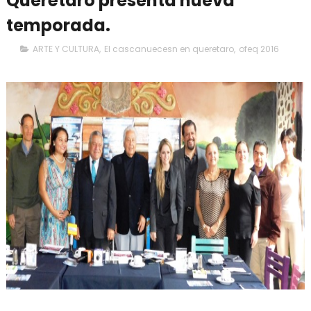
Querétaro presenta nueva
temporada.
ARTE Y CULTURA
,
El cascanuecesn en queretaro
,
ofeq 2016