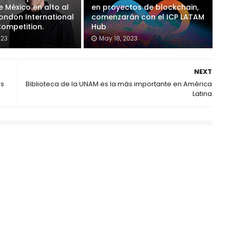
 México en alto al
en proyectos de blockchain,
London International
comenzarán con el ICP LATAM
Competition.
Hub
023
May 18, 2023
NEXT
es
Biblioteca de la UNAM es la más importante en América
Latina