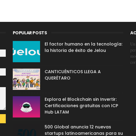
POPULAR POSTS
AC
El factor humano en la tecnología:
Un 
per
la historia de éxito de Jelou
mod
cor
CANTICUÉNTICOS LLEGA A
QUERÉTARO
Explora el Blockchain sin Invertir:
Certificaciones gratuitas con ICP
Hub LATAM
500 Global anuncia 12 nuevas
startups latinoamericanas para su