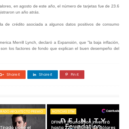
lores, en agosto de este año, el número de tarjetas fue de 23.6
istraron un año atrás.
a de crédito asociada a algunos datos positivos de consumo
rica Merrill Lynch, declaró a Expansión, que "la baja inflación,
so son los factores de fondo que explican el buen desempeño del
Share it
Share it
Pin it
IRADO ARQUITECTO PREMIO
NOTICIAS DTM
DFINITY Foundation invertirá
 Tirado pone el
hasta 220 millones de dólares