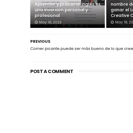
Aprender y practicar inglés es
nombre de
una inversión personal y
ganar el 
profesional
Creative 
May 18, 2023
May 18, 2
PREVIOUS
Comer picante puede ser más bueno de lo que cre
POST A COMMENT