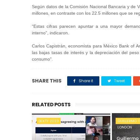
Según datos de la Comisión Nacional Bancaria y de Va
millones, en contraste con los 22.5 millones que se reg
“Estas cifras parecen apuntar a una mayor demand
interno”, indicaron.
Carlos Capistrán, economista para México Bank of Ame
las bajas tasas de interés y la depreciación del pe
consumo".
SHARE THIS
Share it
Tweet
RELATED POSTS
DEXTY 2023
GUILLERMO T
LONDON
Guillermo