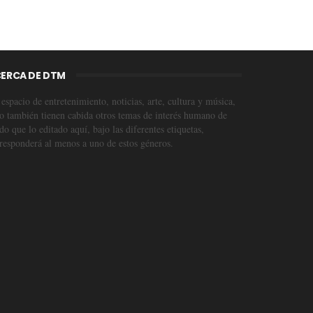
ERCA DE DTM
espacio de entretenimiento, noticias, arte, cultura y música,
o también tienen cabida otros temas de interés humano de
o que lo editado aquí, bajo las diferentes etiquetas,
responderá al menos a uno de estos géneros.