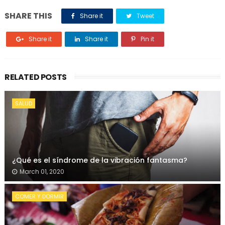
SHARE THIS
Share it
Tweet
Share it
Share it
Pin it
RELATED POSTS
SALUD
¿Qué es el síndrome de la vibración fantasma?
March 01, 2020
COMER Y DORMIR