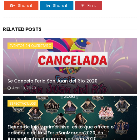
Share it
Share it
Pin it
RELATED POSTS
EVENTOS EN QUERETARO
Se Cancela Feria San Juan del Río 2020
April 18, 2020
ESPECTÁCULOS
Elenco de lujo y primer nivel es lo que ofrece el
palenque de la #FeriaSanMarcos2020, en
Aguscalientes durante su edición 2020