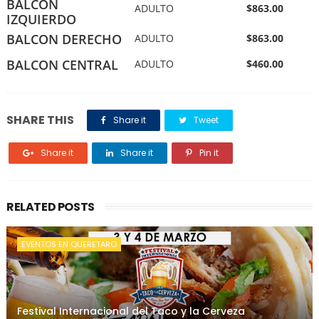
BALCON
ADULTO
$863.00
IZQUIERDO
BALCON DERECHO
ADULTO
$863.00
BALCON CENTRAL
ADULTO
$460.00
SHARE THIS
Share it
Tweet
Share it
Share it
Pin it
RELATED POSTS
EVENTOS EN QUERETARO
Festival Internacional del Taco y la Cerveza