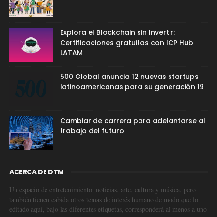
Explora el Blockchain sin Invertir:
Certificaciones gratuitas con ICP Hub
LATAM
500 Global anuncia 12 nuevas startups
latinoamericanas para su generación 19
Cambiar de carrera para adelantarse al
trabajo del futuro
ACERCA DE DTM
Un espacio de entretenimiento, noticias, arte, cultura y música, pero
también tienen cabida otros temas de interés humano de modo que lo
editado aquí, bajo las diferentes etiquetas, corresponderá al menos a uno