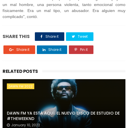
un mal hombre, una persona violenta, tanto emocional como
físicamente. Era un mal tipo, un abusador. Era alguien muy
complicado", contó.
SHARE THIS
Share it
Tweet
Share it
Share it
Pin it
RELATED POSTS
DAWN FM 2022
DAWN FM YA ESTÁ AQUÍ. EL NUEVO DISCO DE ESTUDIO DE
#THEWEEKND
January 10, 2022