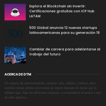
Explora el Blockchain sin Invertir:
Certificaciones gratuitas con ICP Hub
LATAM
500 Global anuncia 12 nuevas startups
latinoamericanas para su generación 19
Cambiar de carrera para adelantarse al
trabajo del futuro
ACERCA DE DTM
Un espacio de entretenimiento, noticias, arte, cultura y música, pero
también tienen cabida otros temas de interés humano de modo que lo
editado aquí, bajo las diferentes etiquetas, corresponderá al menos a uno
de estos géneros.