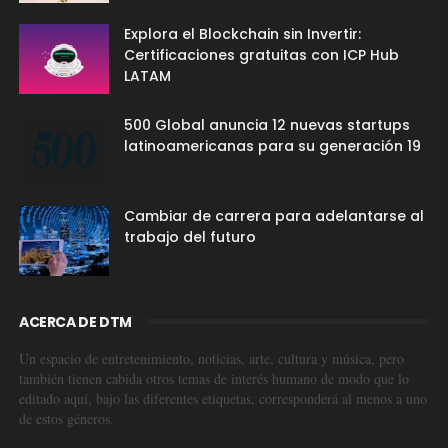
Explora el Blockchain sin Invertir:
Certificaciones gratuitas con ICP Hub
LATAM
500 Global anuncia 12 nuevas startups
latinoamericanas para su generación 19
Cambiar de carrera para adelantarse al
trabajo del futuro
ACERCA DE DTM
Un espacio de entretenimiento, noticias, arte, cultura y música, pero
también tienen cabida otros temas de interés humano de modo que lo
editado aquí, bajo las diferentes etiquetas, corresponderá al menos a uno
de estos géneros.