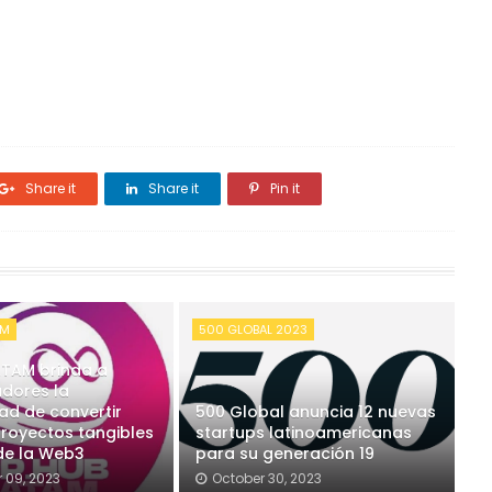
Share it
Share it
Pin it
AM
500 GLOBAL 2023
ATAM brinda a
adores la
ad de convertir
500 Global anuncia 12 nuevas
proyectos tangibles
startups latinoamericanas
 de la Web3
para su generación 19
 09, 2023
October 30, 2023