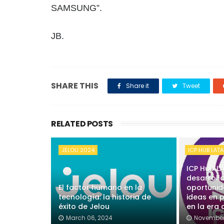
SAMSUNG”.
JB.
SHARE THIS
Share it
Tweet
RELATED POSTS
JELOU 2024
ICP HUB LAT
ICP Hub L
desarroll
El factor humano en la
oportunid
tecnología: la historia de
ideas en 
éxito de Jelou
en la era
March 06, 2024
November