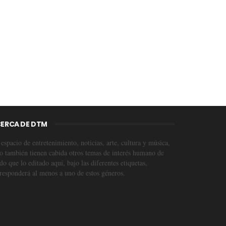
ERCA DE DTM
espacio de entretenimiento, noticias, arte, cultura y música,
o también tienen cabida otros temas de interés humano de
o que lo editado aquí, bajo las diferentes etiquetas,
responderá al menos a uno de estos géneros.