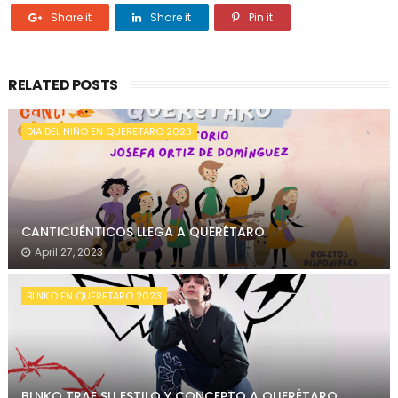
Share it
Share it
Pin it
RELATED POSTS
DIA DEL NIÑO EN QUERETARO 2023
CANTICUÉNTICOS LLEGA A QUERÉTARO
April 27, 2023
BLNKO EN QUERETARO 2023
BLNKO TRAE SU ESTILO Y CONCEPTO A QUERÉTARO