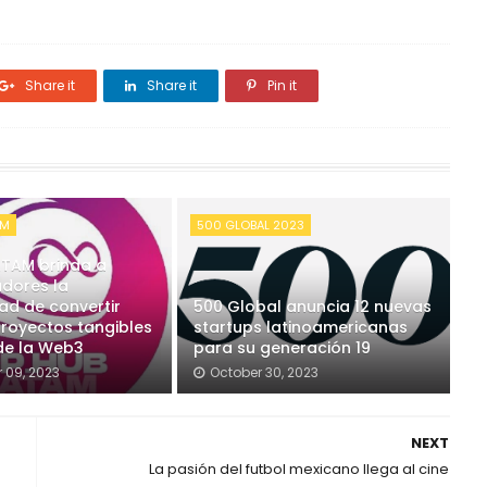
Share it
Share it
Pin it
AM
500 GLOBAL 2023
ATAM brinda a
adores la
ad de convertir
500 Global anuncia 12 nuevas
proyectos tangibles
startups latinoamericanas
 de la Web3
para su generación 19
 09, 2023
October 30, 2023
NEXT
La pasión del futbol mexicano llega al cine