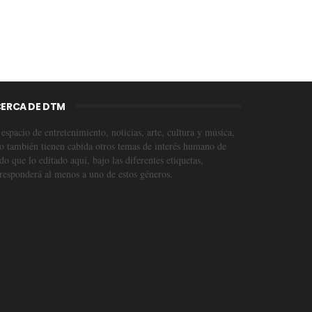
ERCA DE DTM
espacio de entretenimiento, noticias, arte, cultura y música,
o también tienen cabida otros temas de interés humano de
o que lo editado aquí, bajo las diferentes etiquetas,
responderá al menos a uno de estos géneros.