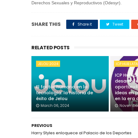
Derechos Sexuales y Reproductivos (Odesyr).
SHARE THIS
Share it
Tweet
RELATED POSTS
JELOU 2024
ICP HUB LAT
ICP Hub L
desarroll
El factor humano en la
oportunid
tecnología: la historia de
ideas en 
éxito de Jelou
en la era
March 06, 2024
November
PREVIOUS
Harry Styles enloquece al Palacio de los Deportes