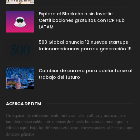
Explora el Blockchain sin Invertir:
Certificaciones gratuitas con ICP Hub
LATAM
500 Global anuncia 12 nuevas startups
latinoamericanas para su generación 19
Cambiar de carrera para adelantarse al
trabajo del futuro
ACERCA DE DTM
Un espacio de entretenimiento, noticias, arte, cultura y música, pero
también tienen cabida otros temas de interés humano de modo que lo
editado aquí, bajo las diferentes etiquetas, corresponderá al menos a uno
de estos géneros.