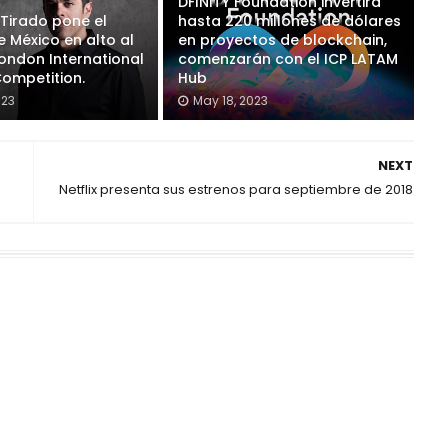
DFINITY Foundation invertirá
 Tirado pone el
hasta 220 millones de dólares
 México en alto al
en proyectos de blockchain,
London International
comenzarán con el ICP LATAM
Competition.
Hub
023
May 18, 2023
NEXT
Netflix presenta sus estrenos para septiembre de 2018