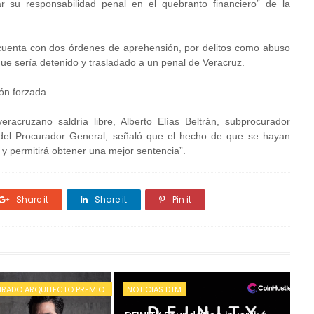
ar su responsabilidad penal en el quebranto financiero” de la
cuenta con dos órdenes de aprehensión, por delitos como abuso
 que sería detenido y trasladado a un penal de Veracruz.
ón forzada.
acruzano saldría libre, Alberto Elías Beltrán, subprocurador
a del Procurador General, señaló que el hecho de que se hayan
 y permitirá obtener una mejor sentencia”.
Share it
Share it
Pin it
IRADO ARQUITECTO PREMIO
NOTICIAS DTM