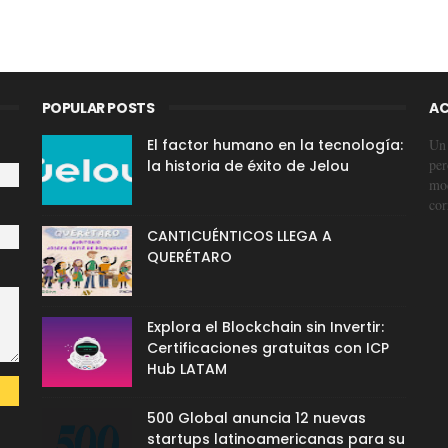
POPULAR POSTS
AC
El factor humano en la tecnología:
Un 
per
la historia de éxito de Jelou
mod
cor
CANTICUÉNTICOS LLEGA A
QUERÉTARO
Explora el Blockchain sin Invertir:
Certificaciones gratuitas con ICP
Hub LATAM
500 Global anuncia 12 nuevas
startups latinoamericanas para su