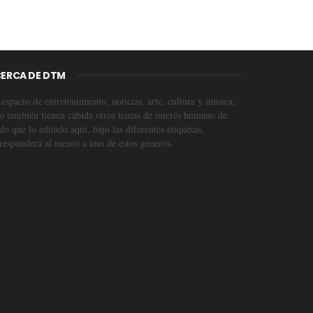
ERCA DE DTM
espacio de entretenimiento, noticias, arte, cultura y música,
o también tienen cabida otros temas de interés humano de
o que lo editado aquí, bajo las diferentes etiquetas,
responderá al menos a uno de estos géneros.