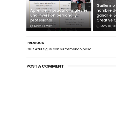
Guillermo
Aprender y practicar inglés es
nombre de
una inversión personal y
ganar el 
profesional
Creative 
May 18, 2023
May 18, 2
PREVIOUS
Cruz Azul sigue con su tremendo paso
POST A COMMENT