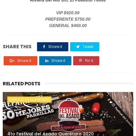
Riviera del Rio s/n,
El Pueblito
76900
VIP
$920.00
PREFERENTE
$750.00
GENERAL
$460.00
SHARE THIS
Share it
Tweet
Share it
Share it
Pin it
RELATED POSTS
EVENTOS EN QUERETARO
4to Festival del Asado Querétaro 2020