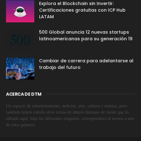
Explora el Blockchain sin Invertir:
Certificaciones gratuitas con ICP Hub
LATAM
500 Global anuncia 12 nuevas startups
latinoamericanas para su generación 19
Cambiar de carrera para adelantarse al
trabajo del futuro
ACERCA DE DTM
Un espacio de entretenimiento, noticias, arte, cultura y música, pero
también tienen cabida otros temas de interés humano de modo que lo
editado aquí, bajo las diferentes etiquetas, corresponderá al menos a uno
de estos géneros.