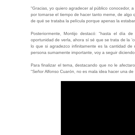
“Gracias, yo quiero agradecer al público conocedor, a l
por tomarse el tiempo de hacer tanto meme, de algo 
de qué se trataba la película porque apenas la estaban
Posteriormente, Montijo destacó: “hasta el día 
oportunidad de verla, ahora sí sé que se trata de la 
lo que si agradezco infinitamente es la cantidad d
persona sumamente importante, voy a seguir diciendo
Para finalizar el tema, destacando que no le afectar
“Señor Alfonso Cuarón, no es mala idea hacer una de R