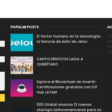
POPULAR POSTS
AC
El factor humano en la tecnología:
Un 
per
la historia de éxito de Jelou
mod
cor
CANTICUÉNTICOS LLEGA A
QUERÉTARO
Explora el Blockchain sin Invertir:
Certificaciones gratuitas con ICP
Hub LATAM
500 Global anuncia 12 nuevas
startups latinoamericanas para su