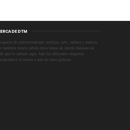
ERCA DE DTM
espacio de entretenimiento, noticias, arte, cultura y música,
o también tienen cabida otros temas de interés humano de
o que lo editado aquí, bajo las diferentes etiquetas,
responderá al menos a uno de estos géneros.