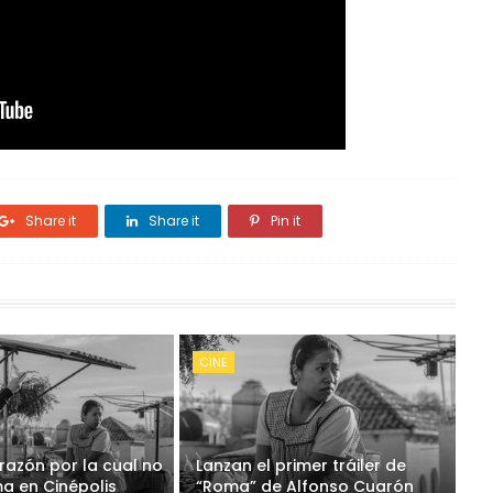
Share it
Share it
Pin it
CINE
 razón por la cual no
Lanzan el primer tráiler de
a en Cinépolis
“Roma” de Alfonso Cuarón