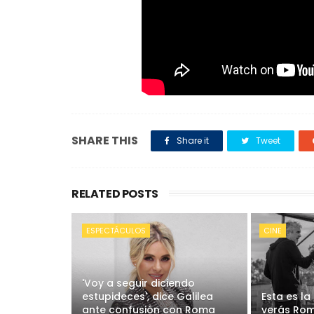
SHARE THIS
Share it
Tweet
RELATED POSTS
ESPECTÁCULOS
CINE
'Voy a seguir diciendo
estupideces', dice Galilea
Esta es la
ante confusión con Roma
verás Rom