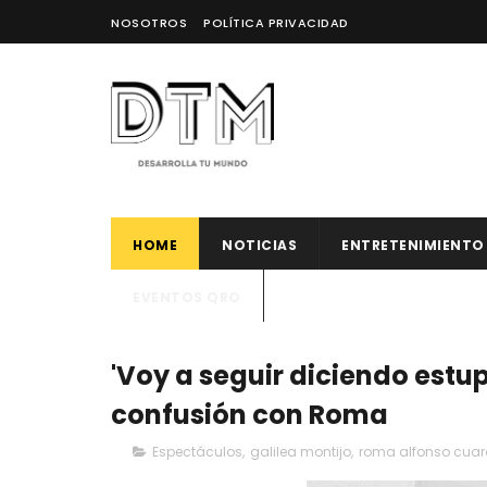
NOSOTROS
POLÍTICA PRIVACIDAD
HOME
NOTICIAS
ENTRETENIMIENTO
EVENTOS QRO
'Voy a seguir diciendo estup
confusión con Roma
Espectáculos
,
galilea montijo
,
roma alfonso cua