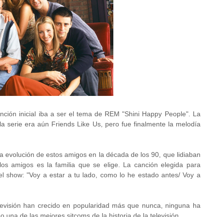
anción inicial iba a ser el tema de REM "Shini Happy People". La
 la serie era aún Friends Like Us, pero fue finalmente la melodía
la evolución de estos amigos en la década de los 90, que lidiaban
os amigos es la familia que se elige. La canción elegida para
l show: "Voy a estar a tu lado, como lo he estado antes/ Voy a
elevisión han crecido en popularidad más que nunca, ninguna ha
 una de las mejores sitcoms de la historia de la televisión.