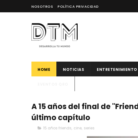
NOSOTROS
POLÍTICA PRIVACIDAD
HOME
NOTICIAS
ENTRETENIMIENTO
EVENTOS QRO
A 15 años del final de "Frien
último capítulo
15 años friends
,
cine
,
series