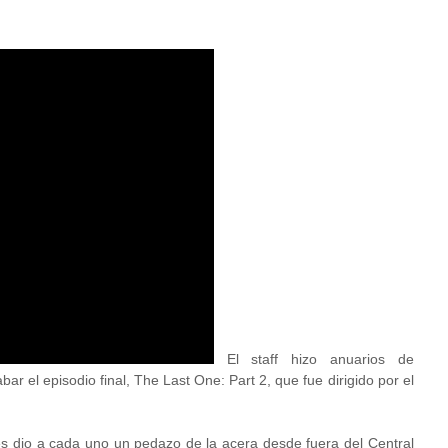
El staff hizo anuarios de
ar el episodio final, The Last One: Part 2, que fue dirigido por el
les dio a cada uno un pedazo de la acera desde fuera del Central