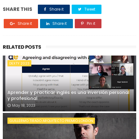
SHARE THIS
Share it
Tweet
Share it
Share it
Pin it
RELATED POSTS
DEXTY 2023
Aprender y practicar inglés es una inversión personal
y profesional
May 18, 2023
GUILLERMO TIRADO ARQUITECTO PREMIO LONDON