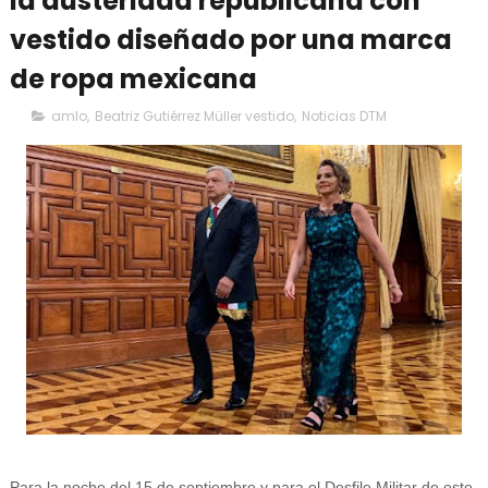
la austeridad republicana con
vestido diseñado por una marca
de ropa mexicana
amlo
,
Beatriz Gutiérrez Müller vestido
,
Noticias DTM
Para la noche del 15 de septiembre y para el Desfile Militar de este