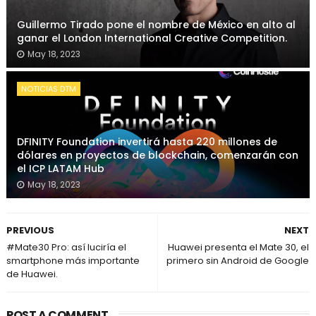
Guillermo Tirado pone el nombre de México en alto al
ganar el London International Creative Competition.
May 18, 2023
NOTICIAS DTM
DFINITY Foundation invertirá hasta 220 millones de
dólares en proyectos de blockchain, comenzarán con
el ICP LATAM Hub
May 18, 2023
PREVIOUS
NEXT
#Mate30 Pro: así luciría el
Huawei presenta el Mate 30, el
smartphone más importante
primero sin Android de Google
de Huawei.
POST A COMMENT