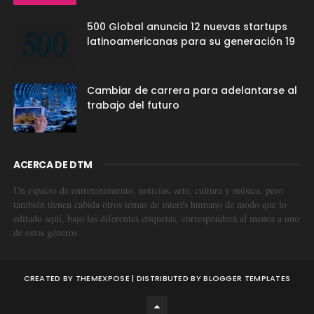
500 Global anuncia 12 nuevas startups
latinoamericanas para su generación 19
Cambiar de carrera para adelantarse al
trabajo del futuro
ACERCA DE DTM
Un espacio de entretenimiento, noticias, arte, cultura y música, pero
también tienen cabida otros temas de interés humano de modo que lo
editado aquí, bajo las diferentes etiquetas, corresponderá al menos a uno
de estos géneros.
CREATED BY
THEMEXPOSE
| DISTRIBUTED BY
BLOGGER TEMPLATES