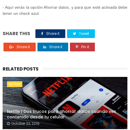
- Aquí verás la opción Ahorrar datos, y para que esté activada debe
tener un check azul.
SHARE THIS
Share it
Tweet
Share it
Share it
Pin it
RELATED POSTS
NETFLIX
Netflix | Dos trucos para ahorrar datos cuando ves
contenido desde tu celular
October 22, 2019