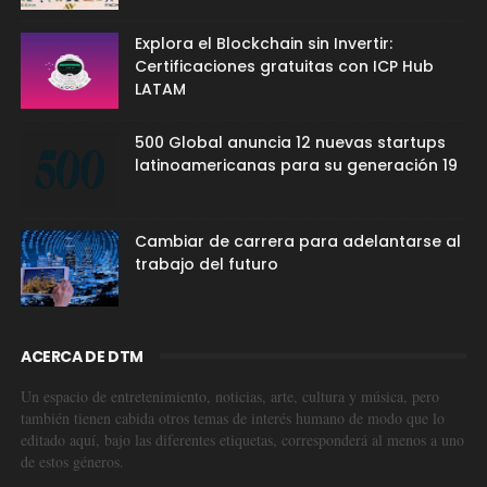
Explora el Blockchain sin Invertir:
Certificaciones gratuitas con ICP Hub
LATAM
500 Global anuncia 12 nuevas startups
latinoamericanas para su generación 19
Cambiar de carrera para adelantarse al
trabajo del futuro
ACERCA DE DTM
Un espacio de entretenimiento, noticias, arte, cultura y música, pero
también tienen cabida otros temas de interés humano de modo que lo
editado aquí, bajo las diferentes etiquetas, corresponderá al menos a uno
de estos géneros.