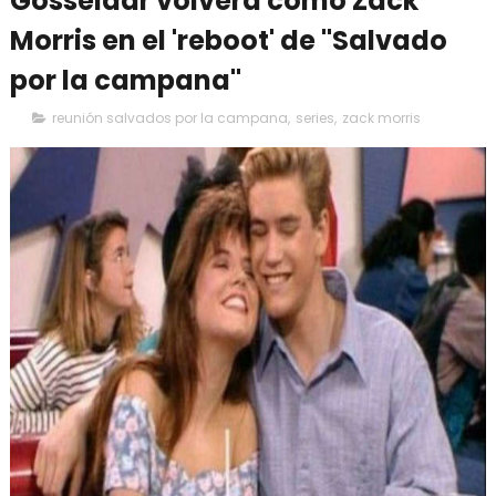
Gosselaar volverá como Zack
Morris en el 'reboot' de "Salvado
por la campana"
reunión salvados por la campana
,
series
,
zack morris