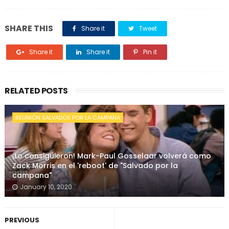
SHARE THIS
Share it
Tweet
Share it
Share it
Pin it
RELATED POSTS
REUNIÓN SALVADOS POR LA CAMPANA
¡Lo consiguieron! Mark-Paul Gosselaar volverá como
Zack Morris en el 'reboot' de "Salvado por la
campana"
January 10, 2020
PREVIOUS