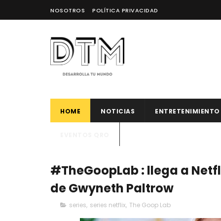
NOSOTROS
POLÍTICA PRIVACIDAD
HOME
NOTICIAS
ENTRETENIMIENTO
EVENTOS QRO
#TheGoopLab : llega a Netfl
de Gwyneth Paltrow
series
,
series netflix
,
The Goop Lab