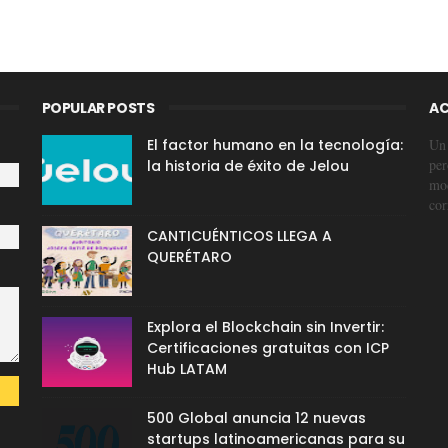
POPULAR POSTS
AC
El factor humano en la tecnología:
Un 
per
la historia de éxito de Jelou
mod
cor
CANTICUÉNTICOS LLEGA A
QUERÉTARO
Explora el Blockchain sin Invertir:
Certificaciones gratuitas con ICP
Hub LATAM
500 Global anuncia 12 nuevas
startups latinoamericanas para su