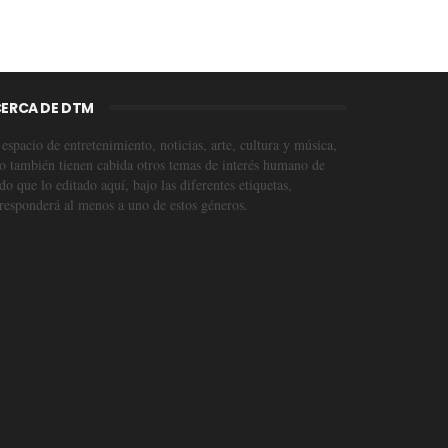
ERCA DE DTM
espacio de entretenimiento, noticias, arte, cultura y música,
o también tienen cabida otros temas de interés humano de
o que lo editado aquí, bajo las diferentes etiquetas,
responderá al menos a uno de estos géneros.