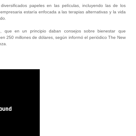
iversificados papeles en las películas, incluyendo las de los
mpresaria estaría enfocada a las terapias alternativas y la vida
ado.
, que en un principio daban consejos sobre bienestar que
 en 250 millones de dólares, según informó el periódico The New
eza.