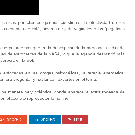
íticas por clientes quienes cuestionan la efectividad de los
 los enemas de café, piedras de jade vaginales o las “pegatinas
l cuerpo, además que en la descripción de la mercancía indicaría
rajes de astronautas de la NASA, lo que la agencia desmintió más
aparecía en la web.
enfocadas en las drogas psicodélicas, la terapia energética,
temerá preguntar y hablar con expertos en el tema.
 de una manera muy polémica, donde aparece la actriz rodeada de
on el aparato reproductor femenino.
Share it
Share it
Pin it