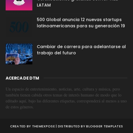
LATAM
500 Global anuncia 12 nuevas startups
latinoamericanas para su generación 19
Cambiar de carrera para adelantarse al
trabajo del futuro
ACERCA DE DTM
Un espacio de entretenimiento, noticias, arte, cultura y música, pero
también tienen cabida otros temas de interés humano de modo que lo
editado aquí, bajo las diferentes etiquetas, corresponderá al menos a uno
de estos géneros.
CREATED BY
THEMEXPOSE
| DISTRIBUTED BY
BLOGGER TEMPLATES