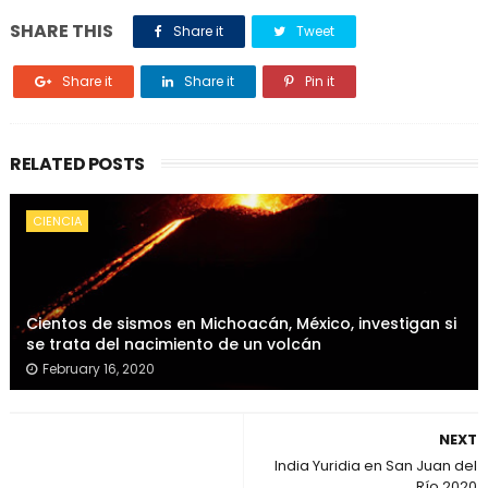
SHARE THIS
Share it
Tweet
Share it
Share it
Pin it
RELATED POSTS
CIENCIA
Cientos de sismos en Michoacán, México, investigan si
se trata del nacimiento de un volcán
February 16, 2020
NEXT
India Yuridia en San Juan del
Río 2020