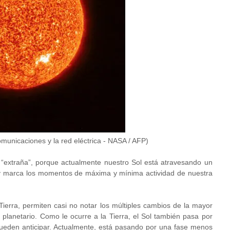
omunicaciones y la red eléctrica - NASA / AFP)
s “extraña”, porque actualmente nuestro Sol está atravesando un
 y marca los momentos de máxima y mínima actividad de nuestra
Tierra, permiten casi no notar los múltiples cambios de la mayor
 planetario. Como le ocurre a la Tierra, el Sol también pasa por
ueden anticipar. Actualmente, está pasando por una fase menos