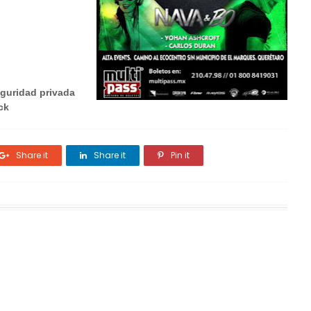
eguridad privada
ck
Share it
Share it
Pin it