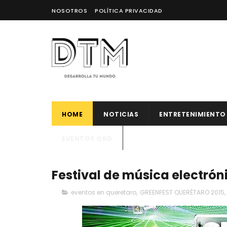
NOSOTROS
POLÍTICA PRIVACIDAD
HOME
NOTICIAS
ENTRETENIMIENTO
EVENTOS QRO
Festival de música electró
eventos en queretaro
,
GREENFEST QUERÉTARO 2015
,