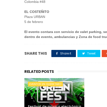
Colombia #48
EL COSTEÑITO
Plaza URBAN
5 de febrero
El evento contara con servicio de valet parking, s
dentro de evento, ambulancias y Zona de food tru
SHARE THIS
Share it
Tweet
RELATED POSTS
EVENTOS EN QUERETARO
Festival de música electrónica