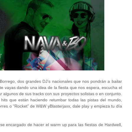
orrego, dos grandes DJ’s nacionales que nos pondrán a bailar
 te vayas dando una idea de la fiesta que nos espera, escucha el
algunos de sus tracks con sus proyectos solistas o en conjunto.
hits que están haciendo retumbar todas las pistas del mundo,
rres o “Rocket” de W&W yBlasterjaxx, dale play y empieza tu día
rse encargado de hacer el warm up para las fiestas de Hardwell,