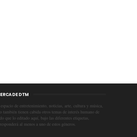
ERCA DE DTM
espacio de entretenimiento, noticias, arte, cultura y música,
o también tienen cabida otros temas de interés humano de
o que lo editado aquí, bajo las diferentes etiquetas,
responderá al menos a uno de estos géneros.