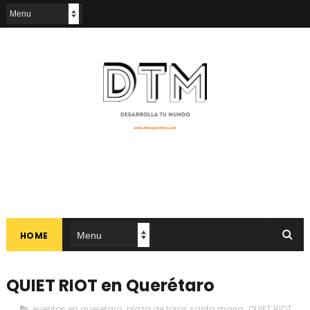
HOME
QUIET RIOT en Querétaro
eventos en queretaro
,
plaza de toros santa maria
,
QUIET RIOT