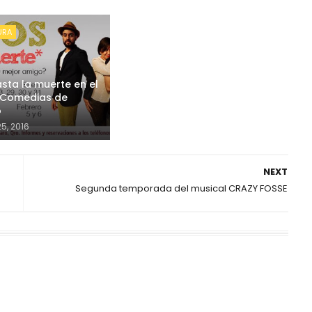
URA
sta la muerte en el
 Comedias de
o
5, 2016
NEXT
Segunda temporada del musical CRAZY FOSSE