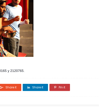
20165 y 2120765.
Share it
Share it
Pin it