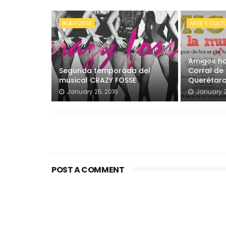
BOB FOSSE
ARTE Y CULT
Amigos ha
Segunda temporada del
Corral de
musical CRAZY FOSSE
Querétar
January 26, 2016
January 2
POST A COMMENT