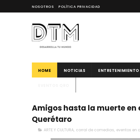
NOSOTROS
POLÍTICA PRIVACIDAD
HOME
NOTICIAS
ENTRETENIMIENTO
EVENTOS QRO
Amigos hasta la muerte en 
Querétaro
ARTE Y CULTURA
,
corral de comedias
,
eventos en 