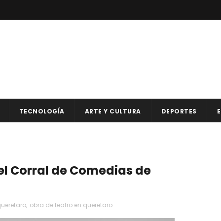
TECNOLOGÍA
ARTE Y CULTURA
DEPORTES
E
el Corral de Comedias de
queretaro
,
obra de teatro en queretaro