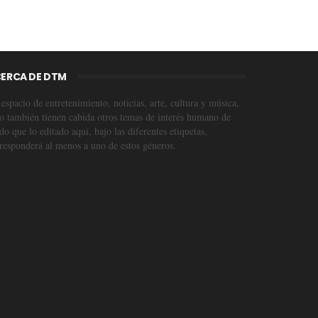
ERCA DE DTM
espacio de entretenimiento, noticias, arte, cultura y música,
o también tienen cabida otros temas de interés humano de
o que lo editado aquí, bajo las diferentes etiquetas,
responderá al menos a uno de estos géneros.