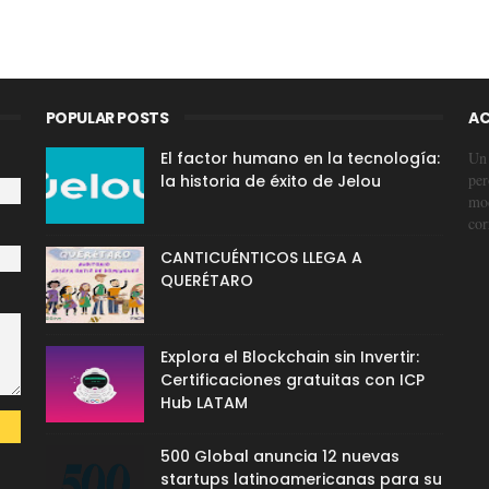
POPULAR POSTS
AC
El factor humano en la tecnología:
Un 
per
la historia de éxito de Jelou
mod
cor
CANTICUÉNTICOS LLEGA A
QUERÉTARO
Explora el Blockchain sin Invertir:
Certificaciones gratuitas con ICP
Hub LATAM
500 Global anuncia 12 nuevas
startups latinoamericanas para su