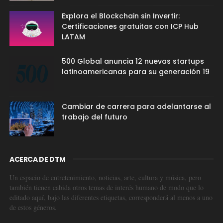
Explora el Blockchain sin Invertir:
Certificaciones gratuitas con ICP Hub
LATAM
500 Global anuncia 12 nuevas startups
latinoamericanas para su generación 19
Cambiar de carrera para adelantarse al
trabajo del futuro
ACERCA DE DTM
Un espacio de entretenimiento, noticias, arte, cultura y música, pero
también tienen cabida otros temas de interés humano de modo que lo
editado aquí, bajo las diferentes etiquetas, corresponderá al menos a uno
de estos géneros.