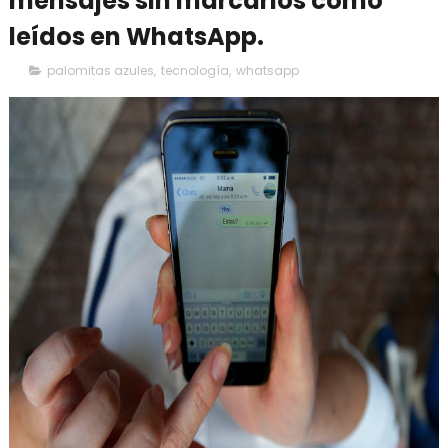
mensajes sin marcarlos como
leídos en WhatsApp.
palomitas azules
,
tecnología
,
whatsapp