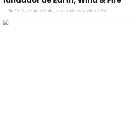
fundador de Earth, Wind & Fire
Earth
,
Maurice White
,
muere
,
Música
,
Wind & Fire