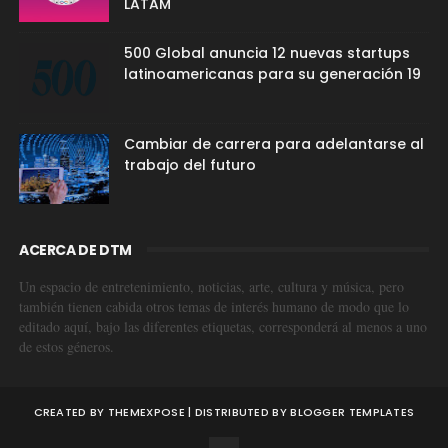
LATAM
500 Global anuncia 12 nuevas startups
latinoamericanas para su generación 19
Cambiar de carrera para adelantarse al
trabajo del futuro
ACERCA DE DTM
Un espacio de entretenimiento, noticias, arte, cultura y música, pero
también tienen cabida otros temas de interés humano de modo que lo
editado aquí, bajo las diferentes etiquetas, corresponderá al menos a uno
de estos géneros.
CREATED BY
THEMEXPOSE
| DISTRIBUTED BY
BLOGGER TEMPLATES