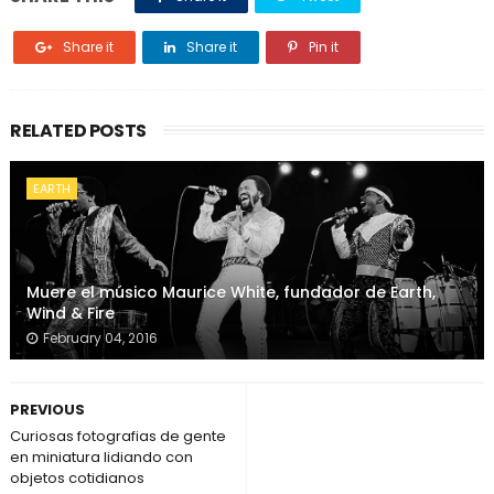
Share it
Share it
Pin it
RELATED POSTS
EARTH
Muere el músico Maurice White, fundador de Earth,
Wind & Fire
February 04, 2016
PREVIOUS
Curiosas fotografias de gente
en miniatura lidiando con
objetos cotidianos