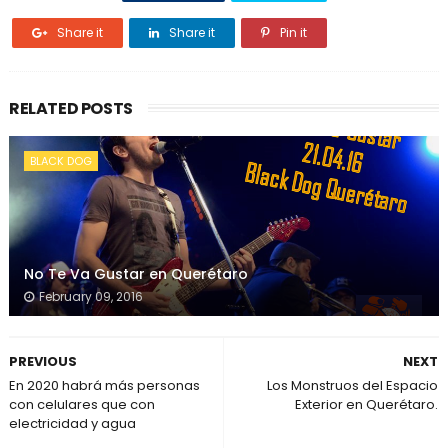
Share it
Share it
Pin it
RELATED POSTS
BLACK DOG
No Te Va Gustar en Querétaro
February 09, 2016
PREVIOUS
NEXT
En 2020 habrá más personas
Los Monstruos del Espacio
con celulares que con
Exterior en Querétaro.
electricidad y agua