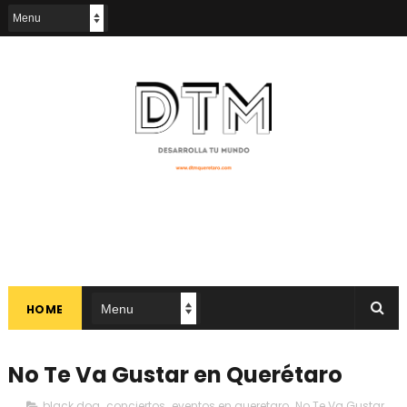
HOME
No Te Va Gustar en Querétaro
black dog
,
conciertos
,
eventos en queretaro
,
No Te Va Gustar