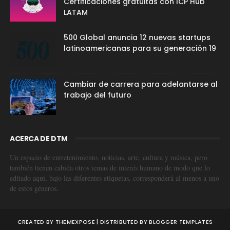
Certificaciones gratuitas con ICP Hub
LATAM
500 Global anuncia 12 nuevas startups
latinoamericanas para su generación 19
Cambiar de carrera para adelantarse al
trabajo del futuro
ACERCA DE DTM
Un espacio de entretenimiento, noticias, arte, cultura y música, pero
también tienen cabida otros temas de interés humano de modo que lo
editado aquí, bajo las diferentes etiquetas, corresponderá al menos a uno
de estos géneros.
CREATED BY
THEMEXPOSE
| DISTRIBUTED BY
BLOGGER TEMPLATES