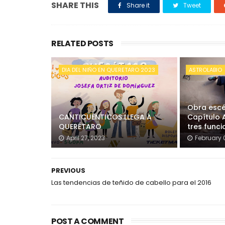
SHARE THIS
Share it
Tweet
RELATED POSTS
DIA DEL NIÑO EN QUERETARO 2023
ASTROLABIO
Obra escé
CANTICUÉNTICOS LLEGA A
Capítulo 
QUERÉTARO
tres funci
April 27, 2023
February 0
PREVIOUS
Las tendencias de teñido de cabello para el 2016
POST A COMMENT