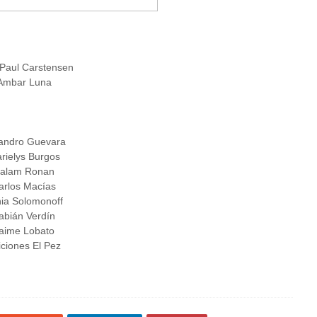
Paul Carstensen
Ambar Luna
jandro Guevara
rielys Burgos
alam Ronan
arlos Macías
ia Solomonoff
abián Verdín
aime Lobato
iciones El Pez