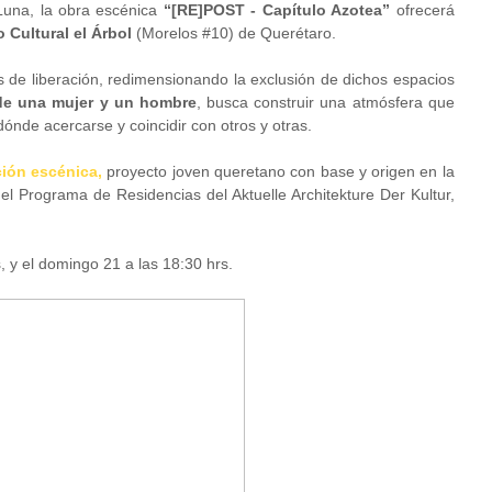
Luna, la obra escénica
“[RE]POST - Capítulo Azotea
”
ofrecerá
 Cultural el Árbol
(Morelos #10) de Querétaro.
de liberación, redimensionando la exclusión de dichos espacios
 de una mujer y un hombre
, busca construir una atmósfera que
ónde acercarse y coincidir con otros y otras.
ión escénica,
proyecto joven queretano con base y origen en la
l Programa de Residencias del Aktuelle Architekture Der Kultur,
, y el domingo 21 a las 18:30 hrs.