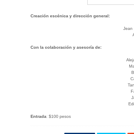
Creación escénica y dirección general:
Jean 
Con la colaboración y asesoría de:
Ale
Ma
B
C
Tan
F
J
Ed
Entrada
: $100 pesos