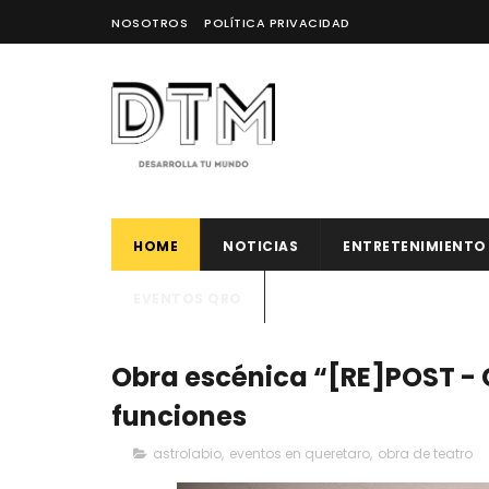
NOSOTROS
POLÍTICA PRIVACIDAD
HOME
NOTICIAS
ENTRETENIMIENTO
EVENTOS QRO
Obra escénica “[RE]POST - 
funciones
astrolabio
,
eventos en queretaro
,
obra de teatro