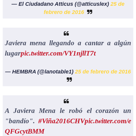
— El Ciudadano Atticus (@atticuslex)
25 de
febrero de 2016
Javiera mena llegando a cantar a algún
lugar
pic.twitter.com/VY1njllT7t
— HEMBRA (@lanotable1)
25 de febrero de 2016
A Javiera Mena le robó el corazón un
"bandío".
#Viña2016CHV
pic.twitter.com/e
QFGcytBMM