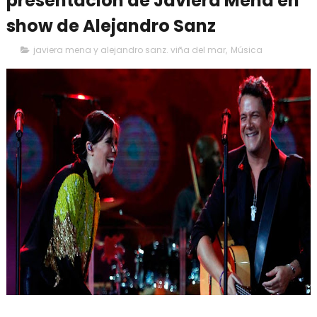
presentación de Javiera Mena en
show de Alejandro Sanz
javiera mena y alejandro sanz. viña del mar
,
Música