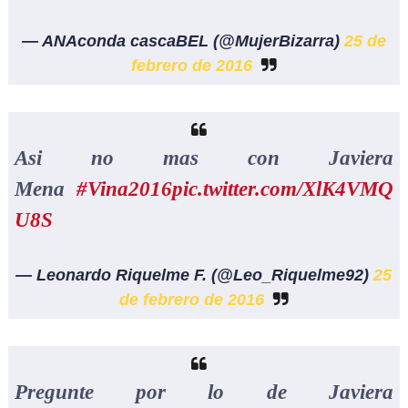
— ANAconda cascaBEL (@MujerBizarra)
25 de
febrero de 2016
Asi no mas con Javiera
Mena
#Vina2016
pic.twitter.com/XlK4VMQ
U8S
— Leonardo Riquelme F. (@Leo_Riquelme92)
25
de febrero de 2016
Pregunte por lo de Javiera