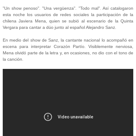
"Un show penoso". "Una vergüenza". "Todo mal". Así catalogaron
esta noche los usuarios de redes sociales la participación de la
chilena Javiera Mena, quien se subió al escenario de la Quinta
Vergara para cantar a dúo junto al español Alejandro Sanz.
En medio del show de Sanz, la cantante nacional lo acompañó en
escena para interpretar Corazón Partío. Visiblemente nerviosa,
Mena olvidó parte de la letra y, en ocasiones, no dio con el tono de
la canción.