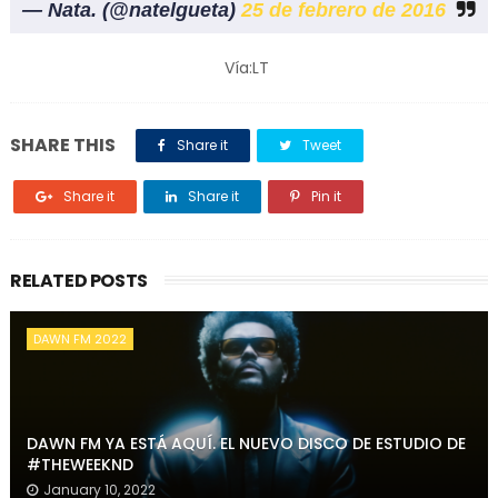
— Nata. (@natelgueta)
25 de febrero de 2016
Vía:LT
SHARE THIS
Share it
Tweet
Share it
Share it
Pin it
RELATED POSTS
DAWN FM 2022
DAWN FM YA ESTÁ AQUÍ. EL NUEVO DISCO DE ESTUDIO DE
#THEWEEKND
January 10, 2022