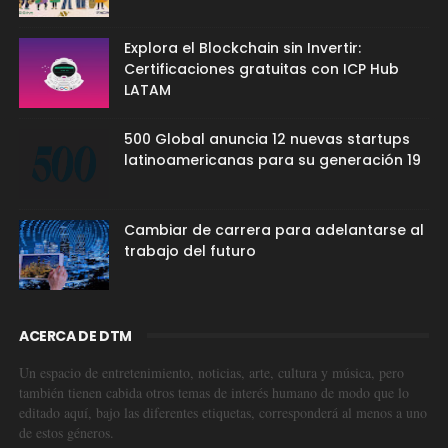
Explora el Blockchain sin Invertir:
Certificaciones gratuitas con ICP Hub
LATAM
500 Global anuncia 12 nuevas startups
latinoamericanas para su generación 19
Cambiar de carrera para adelantarse al
trabajo del futuro
ACERCA DE DTM
Un espacio de entretenimiento, noticias, arte, cultura y música, pero
también tienen cabida otros temas de interés humano de modo que lo
editado aquí, bajo las diferentes etiquetas, corresponderá al menos a uno
de estos géneros.