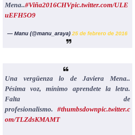
Mena..
#Viña2016CHV
pic.twitter.com/ULE
uEFH5O9
— Manu (@manu_araya)
25 de febrero de 2016
Una vergüenza lo de Javiera Mena..
Pésima voz, mínimo aprendete la letra.
Falta de
profesionalismo.
#thumbsdown
pic.twitter.c
om/TLZdsKMAMT