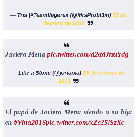
— Tris||#TeamVegerex (@MrsProbl3m)
25 de
febrero de 2016
Javiera Mena
pic.twitter.com/d2adJnuYdg
— Like a Stone (@jortapia)
25 de febrero de
2016
El papá de Javiera Mena viendo a su hija
en
#Vina2016
pic.twitter.com/xZc25lSzXc