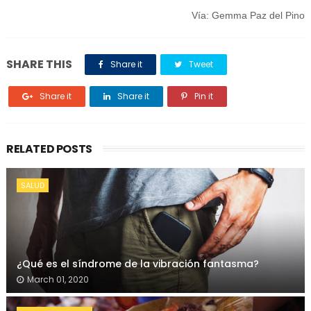
Vía: Gemma Paz del Pino
SHARE THIS
Share it
Tweet
Share it
Share it
Pin it
RELATED POSTS
SALUD
¿Qué es el síndrome de la vibración fantasma?
March 01, 2020