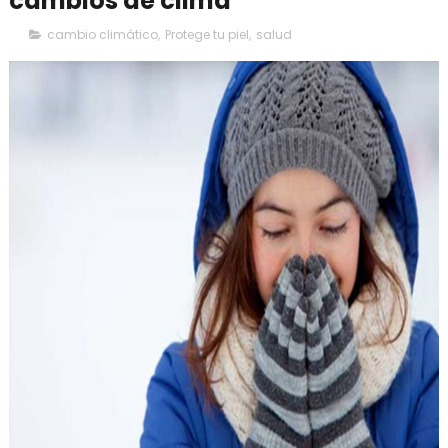
cambios de clima
cambio climático
,
Protege tu piel
,
salud