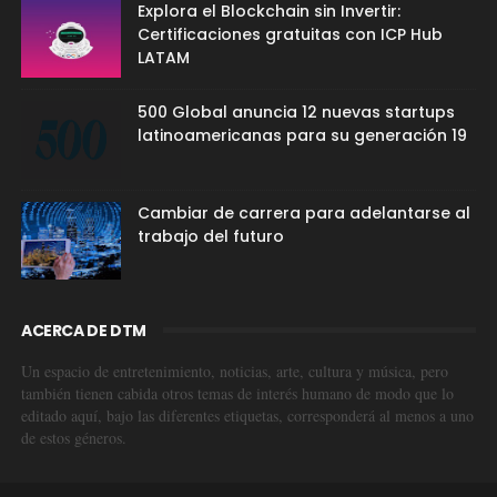
Explora el Blockchain sin Invertir:
Certificaciones gratuitas con ICP Hub
LATAM
500 Global anuncia 12 nuevas startups
latinoamericanas para su generación 19
Cambiar de carrera para adelantarse al
trabajo del futuro
ACERCA DE DTM
Un espacio de entretenimiento, noticias, arte, cultura y música, pero
también tienen cabida otros temas de interés humano de modo que lo
editado aquí, bajo las diferentes etiquetas, corresponderá al menos a uno
de estos géneros.