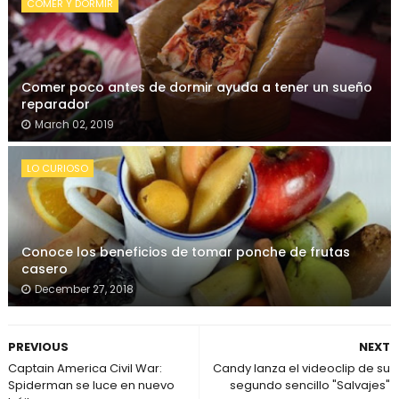
COMER Y DORMIR
Comer poco antes de dormir ayuda a tener un sueño
reparador
March 02, 2019
LO CURIOSO
Conoce los beneficios de tomar ponche de frutas
casero
December 27, 2018
PREVIOUS
NEXT
Captain America Civil War:
Candy lanza el videoclip de su
Spiderman se luce en nuevo
segundo sencillo "Salvajes"