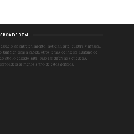
ERCA DE DTM
espacio de entretenimiento, noticias, arte, cultura y música,
o también tienen cabida otros temas de interés humano de
o que lo editado aquí, bajo las diferentes etiquetas,
responderá al menos a uno de estos géneros.