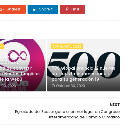
Share it
Share it
Pin it
AM
500 GLOBAL 2023
ATAM brinda a
adores la
ad de convertir
500 Global anuncia 12 nuevas
proyectos tangibles
startups latinoamericanas
 de la Web3
para su generación 19
 09, 2023
October 30, 2023
NEXT
Egresada del Ecosur gana el primer lugar en Congreso
Interamericano de Cambio Climático