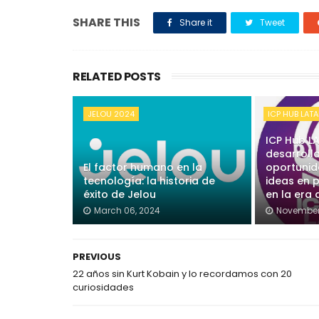
SHARE THIS
Share it
Tweet
RELATED POSTS
JELOU 2024
ICP HUB LAT
ICP Hub L
desarroll
El factor humano en la
oportunid
tecnología: la historia de
ideas en 
éxito de Jelou
en la era
March 06, 2024
November
PREVIOUS
22 años sin Kurt Kobain y lo recordamos con 20
curiosidades