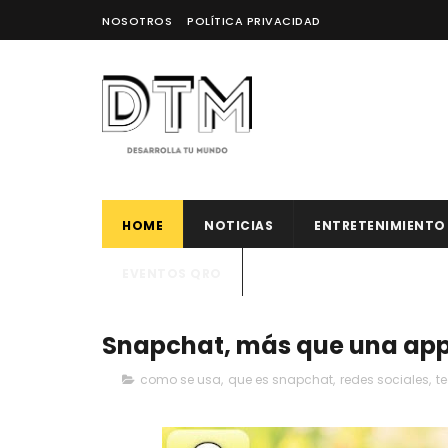
NOSOTROS
POLÍTICA PRIVACIDAD
HOME
NOTICIAS
ENTRETENIMIENTO
EVENTOS QRO
Snapchat, más que una app
como se usa
,
que es snapchat
,
redes sociales
,
t