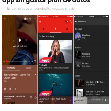
app sin gastar plan de datos
como se usa
,
tecnología
,
youtube music