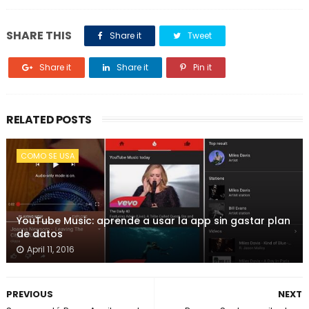
SHARE THIS
Share it
Tweet
Share it
Share it
Pin it
RELATED POSTS
COMO SE USA
YouTube Music: aprende a usar la app sin gastar plan
de datos
April 11, 2016
PREVIOUS
NEXT