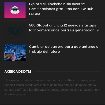
Explora el Blockchain sin Invertir:
Certificaciones gratuitas con ICP Hub
LATAM
500 Global anuncia 12 nuevas startups
latinoamericanas para su generación 19
Cambiar de carrera para adelantarse al
trabajo del futuro
ACERCA DE DTM
Un espacio de entretenimiento, noticias, arte, cultura y música, pero
también tienen cabida otros temas de interés humano de modo que lo
editado aquí, bajo las diferentes etiquetas, corresponderá al menos a uno
de estos géneros.