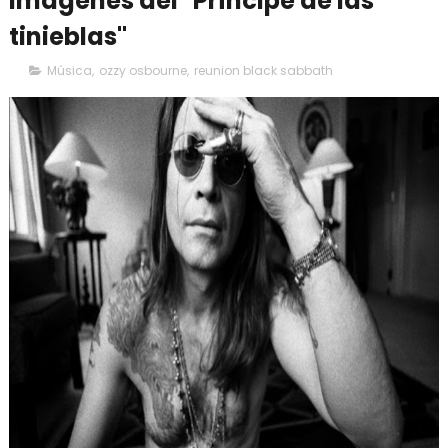
imágenes del "Príncipe de las
tinieblas"
Música
,
ozzy osbourne
,
reunion black sabbath