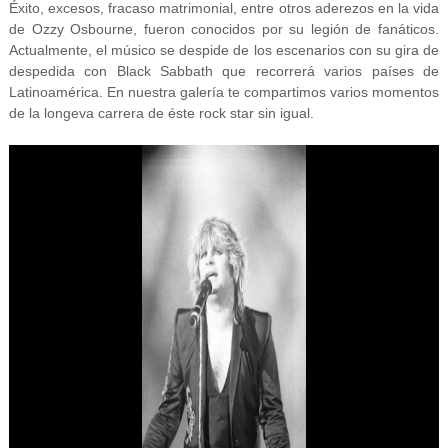
Éxito, excesos, fracaso matrimonial, entre otros aderezos en la vida
de Ozzy Osbourne, fueron conocidos por su legión de fanáticos.
Actualmente, el músico se despide de los escenarios con su gira de
despedida con Black Sabbath que recorrerá varios países de
Latinoamérica. En nuestra galería te compartimos varios momentos
de la longeva carrera de éste rock star sin igual.