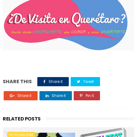
SHARE THIS
Share it
Tweet
Share it
Share it
Pin it
RELATED POSTS
NOTICIAS DTM