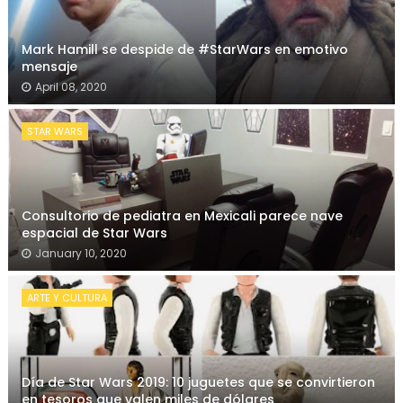
Mark Hamill se despide de #StarWars en emotivo
mensaje
April 08, 2020
STAR WARS
Consultorio de pediatra en Mexicali parece nave
espacial de Star Wars
January 10, 2020
ARTE Y CULTURA
Día de Star Wars 2019: 10 juguetes que se convirtieron
en tesoros que valen miles de dólares