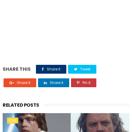
SHARE THIS
Share it
Tweet
Share it
Share it
Pin it
RELATED POSTS
CINE