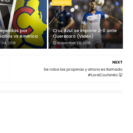
DEPORTES
Leyendas por
Cruz Azul se impone 2-0 ante
Gallos vs América
Querétaro (Video)
04, 2018
November 29, 2018
NEXT
Se roba las propinas y ahora es llamado
#LordCochinito 🐷