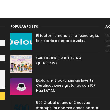
POPULAR POSTS
AC
El factor humano en la tecnología:
Un 
per
la historia de éxito de Jelou
mod
cor
CANTICUÉNTICOS LLEGA A
QUERÉTARO
Explora el Blockchain sin Invertir:
Certificaciones gratuitas con ICP
Hub LATAM
500 Global anuncia 12 nuevas
startups latinoamericanas para su