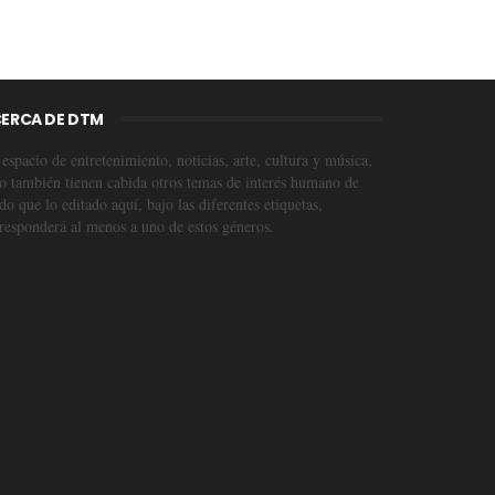
ERCA DE DTM
espacio de entretenimiento, noticias, arte, cultura y música,
o también tienen cabida otros temas de interés humano de
o que lo editado aquí, bajo las diferentes etiquetas,
responderá al menos a uno de estos géneros.