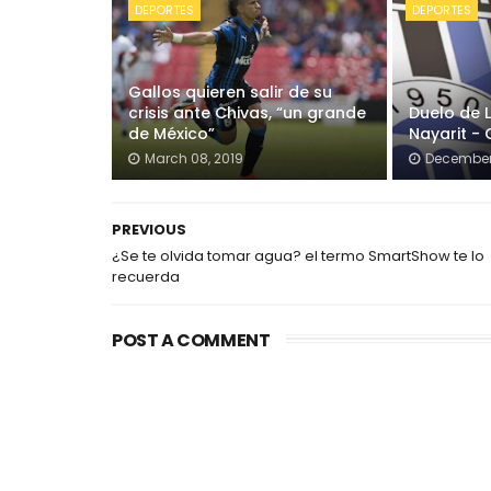
DEPORTES
DEPORTES
Gallos quieren salir de su
crisis ante Chivas, “un grande
Duelo de 
de México”
Nayarit - 
March 08, 2019
December 
PREVIOUS
¿Se te olvida tomar agua? el termo SmartShow te lo
recuerda
POST A COMMENT