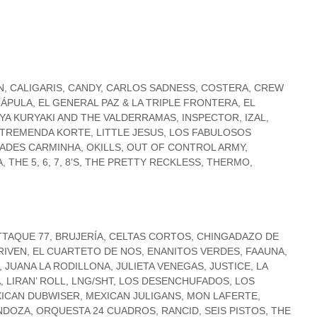
, CALIGARIS, CANDY, CARLOS SADNESS, COSTERA, CREW
PULA, EL GENERAL PAZ & LA TRIPLE FRONTERA, EL
LYA KURYAKI AND THE VALDERRAMAS, INSPECTOR, IZAL,
A TREMENDA KORTE, LITTLE JESUS, LOS FABULOSOS
ADES CARMINHA, OKILLS, OUT OF CONTROL ARMY,
 THE 5, 6, 7, 8’S, THE PRETTY RECKLESS, THERMO,
TTAQUE 77, BRUJERÍA, CELTAS CORTOS, CHINGADAZO DE
RIVEN, EL CUARTETO DE NOS, ENANITOS VERDES, FAAUNA,
JUANA LA RODILLONA, JULIETA VENEGAS, JUSTICE, LA
 LIRAN’ ROLL, LNG/SHT, LOS DESENCHUFADOS, LOS
ICAN DUBWISER, MEXICAN JULIGANS, MON LAFERTE,
OZA, ORQUESTA 24 CUADROS, RANCID, SEIS PISTOS, THE