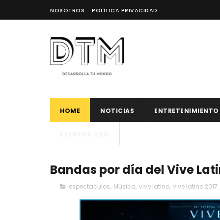
NOSOTROS
POLÍTICA PRIVACIDAD
HOME
NOTICIAS
ENTRETENIMIENTO
EVENTOS QRO
Bandas por día del Vive Lati
espectaculos
,
Música
,
vive latino
,
vive latino 2017