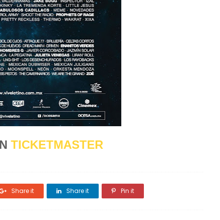
EN
TICKETMASTER
Share it
Share it
Pin it