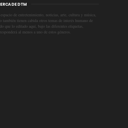
ERCA DE DTM
espacio de entretenimiento, noticias, arte, cultura y música,
o también tienen cabida otros temas de interés humano de
o que lo editado aquí, bajo las diferentes etiquetas,
responderá al menos a uno de estos géneros.