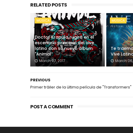
RELATED POSTS
MÚSICA
MÚSICA
Doctor Krapula rugirá en el
escenario principal del vive
latino con su nuevo álbum
Te traemo
"Animal”
Vive Latin
March 07, 2017
March 06,
PREVIOUS
Primer tráiler de la última película de "Transformers"
POST A COMMENT