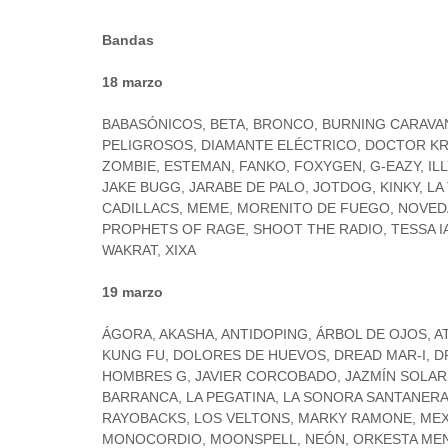
Bandas
18 marzo
BABASÓNICOS, BETA, BRONCO, BURNING CARAVAN
PELIGROSOS, DIAMANTE ELÉCTRICO, DOCTOR KRÁ
ZOMBIE, ESTEMAN, FANKO, FOXYGEN, G-EAZY, IL
JAKE BUGG, JARABE DE PALO, JOTDOG, KINKY, L
CADILLACS, MEME, MORENITO DE FUEGO, NOVED
PROPHETS OF RAGE, SHOOT THE RADIO, TESSA IA,
WAKRAT, XIXA
19 marzo
ÁGORA, AKASHA, ANTIDOPING, ÁRBOL DE OJOS, A
KUNG FU, DOLORES DE HUEVOS, DREAD MAR-I, D
HOMBRES G, JAVIER CORCOBADO, JAZMÍN SOLAR, 
BARRANCA, LA PEGATINA, LA SONORA SANTANERA,
RAYOBACKS, LOS VELTONS, MARKY RAMONE, MEX
MONOCORDIO, MOONSPELL, NEÓN, ORKESTA MEND