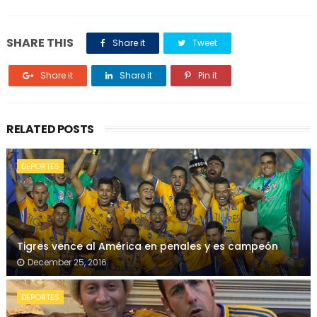
SHARE THIS
Share it
Tweet
Share it
Share it
Pin it
RELATED POSTS
DEPORTES
Tigres vence al América en penales y es campeón
December 25, 2016
DEPORTES