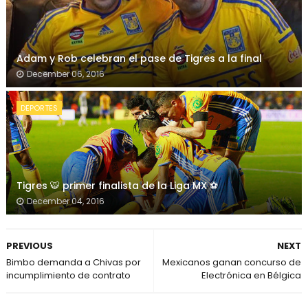
Adam y Rob celebran el pase de Tigres a la final
December 06, 2016
DEPORTES
Tigres 🐯 primer finalista de la Liga MX ⚽
December 04, 2016
PREVIOUS
NEXT
Bimbo demanda a Chivas por
Mexicanos ganan concurso de
incumplimiento de contrato
Electrónica en Bélgica