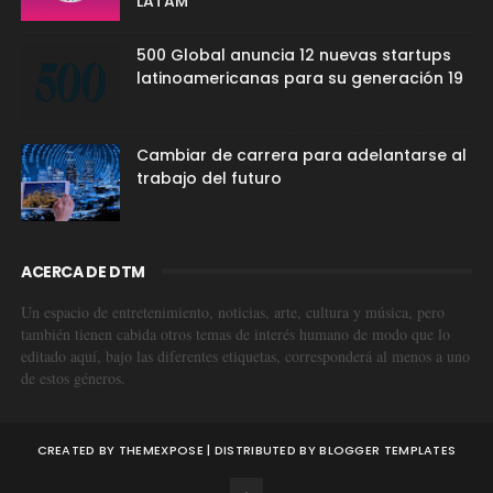
LATAM
500 Global anuncia 12 nuevas startups
latinoamericanas para su generación 19
Cambiar de carrera para adelantarse al
trabajo del futuro
ACERCA DE DTM
Un espacio de entretenimiento, noticias, arte, cultura y música, pero
también tienen cabida otros temas de interés humano de modo que lo
editado aquí, bajo las diferentes etiquetas, corresponderá al menos a uno
de estos géneros.
CREATED BY
THEMEXPOSE
| DISTRIBUTED BY
BLOGGER TEMPLATES