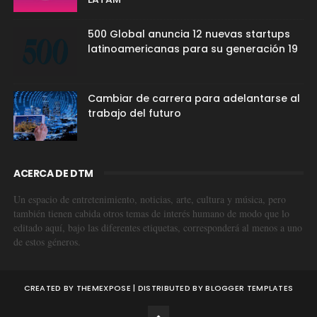
500 Global anuncia 12 nuevas startups
latinoamericanas para su generación 19
Cambiar de carrera para adelantarse al
trabajo del futuro
ACERCA DE DTM
Un espacio de entretenimiento, noticias, arte, cultura y música, pero
también tienen cabida otros temas de interés humano de modo que lo
editado aquí, bajo las diferentes etiquetas, corresponderá al menos a uno
de estos géneros.
CREATED BY
THEMEXPOSE
| DISTRIBUTED BY
BLOGGER TEMPLATES