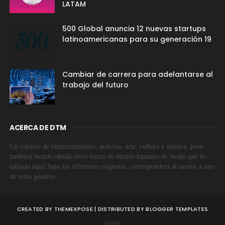
LATAM
500 Global anuncia 12 nuevas startups
latinoamericanas para su generación 19
Cambiar de carrera para adelantarse al
trabajo del futuro
ACERCA DE DTM
Un espacio de entretenimiento, noticias, arte, cultura y música, pero
también tienen cabida otros temas de interés humano de modo que lo
editado aquí, bajo las diferentes etiquetas, corresponderá al menos a uno
de estos géneros.
CREATED BY
THEMEXPOSE
| DISTRIBUTED BY
BLOGGER TEMPLATES