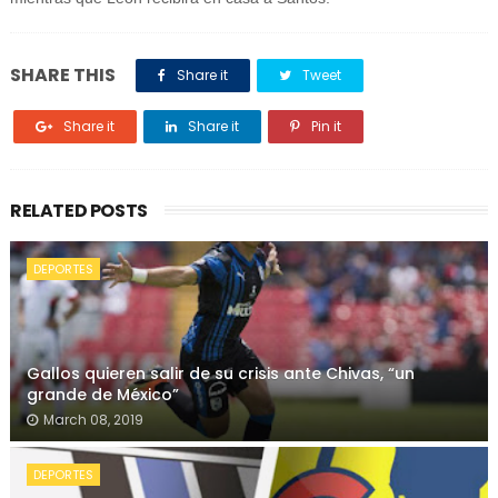
SHARE THIS
Share it
Tweet
Share it
Share it
Pin it
RELATED POSTS
DEPORTES
Gallos quieren salir de su crisis ante Chivas, “un
grande de México”
March 08, 2019
DEPORTES