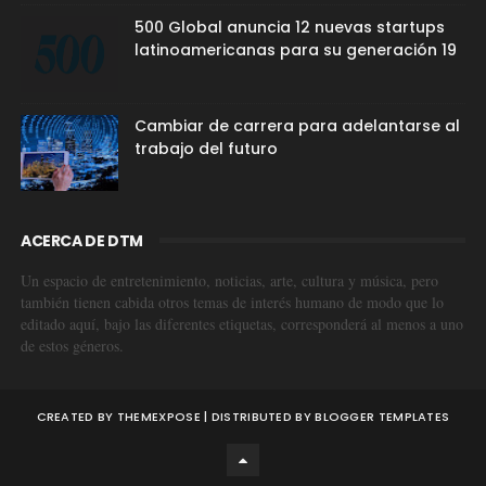
500 Global anuncia 12 nuevas startups
latinoamericanas para su generación 19
Cambiar de carrera para adelantarse al
trabajo del futuro
ACERCA DE DTM
Un espacio de entretenimiento, noticias, arte, cultura y música, pero
también tienen cabida otros temas de interés humano de modo que lo
editado aquí, bajo las diferentes etiquetas, corresponderá al menos a uno
de estos géneros.
CREATED BY
THEMEXPOSE
| DISTRIBUTED BY
BLOGGER TEMPLATES