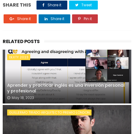
SHARE THIS
Share it
Tweet
Share it
Share it
Pin it
RELATED POSTS
DEXTY 2023
Aprender y practicar inglés es una inversión personal
y profesional
May 18, 2023
GUILLERMO TIRADO ARQUITECTO PREMIO LONDON