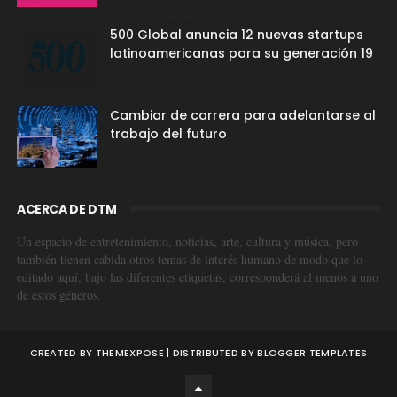
500 Global anuncia 12 nuevas startups
latinoamericanas para su generación 19
Cambiar de carrera para adelantarse al
trabajo del futuro
ACERCA DE DTM
Un espacio de entretenimiento, noticias, arte, cultura y música, pero
también tienen cabida otros temas de interés humano de modo que lo
editado aquí, bajo las diferentes etiquetas, corresponderá al menos a uno
de estos géneros.
CREATED BY
THEMEXPOSE
| DISTRIBUTED BY
BLOGGER TEMPLATES