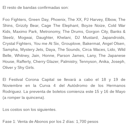
El resto de bandas confirmadas son:
Foo Fighters, Green Day, Phoenix, The XX, PJ Harvey, Elbow, The
Shins, Grizzly Bear, Cage The Elephant, Boyze Noize, Cold War
Kids, Maximo Park, Metronomy, The Drums, Gorgon City, Banks &
Steelz, Mogwai, Daughter, Khelani, DJ Mustard, Japandroids,
Crystal Fighters, You me At Six, Grouplove, Bakermat, Angel Olsen,
Sampha, Mystery Jets, Daya, The Sounds, Circa Waces, Lido, Wild
Belle, Whitney, Jain, Honne, Parson James, Lany, The Japanese
House, Rafferty, Cherry Glazer, Palmistry, Tennyson, Anika, Joseph,
Oliver y Shy Girls.
El Festival Corona Capital se llevará a cabo el 18 y 19 de
Noviembre en la Curva 4 del Autódromo de los Hermanos
Rodriguez. La preventa de boletos comienza este 15 y 16 de Mayo
(a romper la quincena).
Los costos son los siguientes.
Fase 1: Venta de Abonos por los 2 días: 1,700 pesos