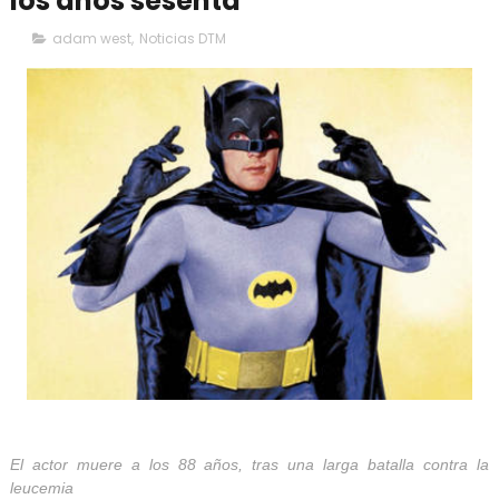
los años sesenta
adam west
,
Noticias DTM
El actor muere a los 88 años, tras una larga batalla contra la
leucemia