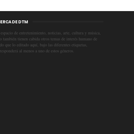
ERCA DE DTM
espacio de entretenimiento, noticias, arte, cultura y música,
o también tienen cabida otros temas de interés humano de
o que lo editado aquí, bajo las diferentes etiquetas,
responderá al menos a uno de estos géneros.