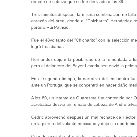
remate de cabeza que se fue desviado a los 39.
Tres minutos después, la misma combinación no falló. 
corazón del área, donde el "Chicharito" Hernández r
portero Rui Patricio.
Fue el 48vo tanto del "Chicharito" con la selección 
logró tres dianas.
Hernández dejó ir la posibilidad de la remontada a l
pero el delantero del Bayer Leverkusen envió la pelota
En el segundo tiempo, la narrativa del encuentro fue
ante un Portugal que se concentró en hacer daño medi
A los 80, un intento de Quaresma fue contenido por O
acrobática desvió un remate de cabeza de André Silva
Cédric aprovechó después un mal rechace de Héctor H
en la pierna del volante mexicano y dejó sin oportuni
Cuando expiraba el partido, vino un tiro de esquina