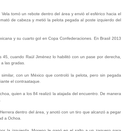
Vela tomó un rebote dentro del área y envió el esférico hacia el
emató de cabeza y metió la pelota pegada al poste izquierdo del
mexicana y su cuarto gol en Copa Confederaciones. En Brasil 2013
os 45, cuando Raúl Jiménez lo habilitó con un pase por derecha,
 a las gradas.
 similar, con un México que controló la pelota, pero sin pegada
ante el contraataque.
choa, quien a los 84 realizó la atajada del encuentro. De manera
.
errera dentro del área, y anotó con un tiro que alcanzó a pegar
dad a Ochoa.
 por la izquierda. Moreno le ganó en el salto a un zaguero para