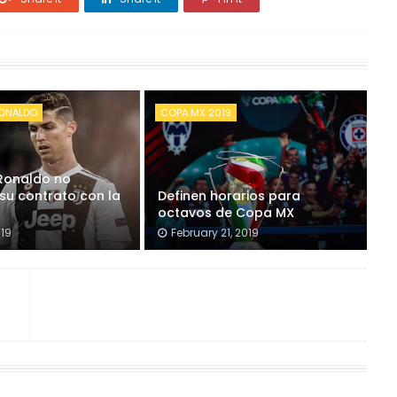
RONALDO
COPA MX 2019
 Ronaldo no
 su contrato con la
Definen horarios para
octavos de Copa MX
019
February 21, 2019