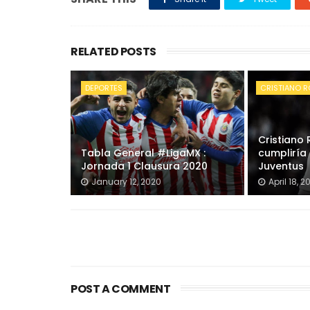
RELATED POSTS
DEPORTES
CRISTIANO 
Cristiano
Tabla General #LigaMX :
cumpliría
Jornada 1 Clausura 2020
Juventus
January 12, 2020
April 18, 2
POST A COMMENT