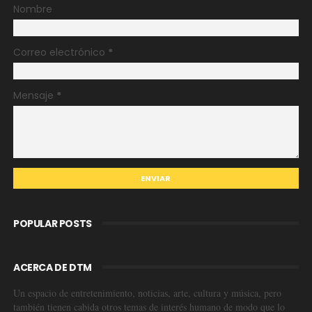
Nombre
Correo electrónico
*
Mensaje
*
POPULAR POSTS
ACERCA DE DTM
Un espacio de entretenimiento, noticias, arte, cultura y música, pero
también tienen cabida otros temas de interés humano de modo que lo