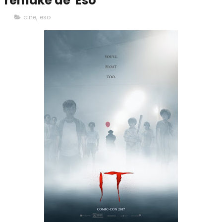
remake de 'Eso'
cine
,
eso