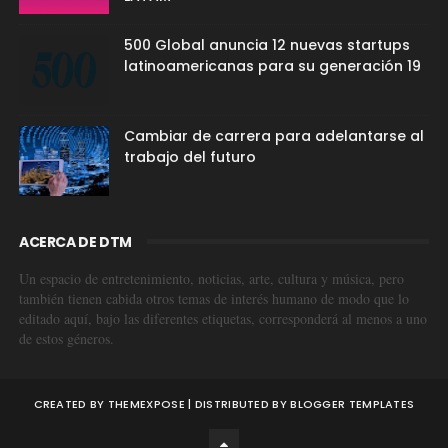
500 Global anuncia 12 nuevas startups
latinoamericanas para su generación 19
Cambiar de carrera para adelantarse al
trabajo del futuro
ACERCA DE DTM
Un espacio de entretenimiento, noticias, arte, cultura y música, pero
también tienen cabida otros temas de interés humano de modo que lo
editado aquí, bajo las diferentes etiquetas, corresponderá al menos a uno
de estos géneros.
CREATED BY
THEMEXPOSE
| DISTRIBUTED BY
BLOGGER TEMPLATES