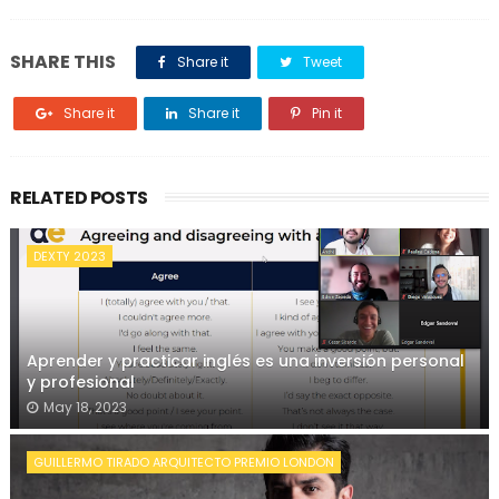
SHARE THIS
Share it
Tweet
Share it
Share it
Pin it
RELATED POSTS
DEXTY 2023
Aprender y practicar inglés es una inversión personal
y profesional
May 18, 2023
GUILLERMO TIRADO ARQUITECTO PREMIO LONDON